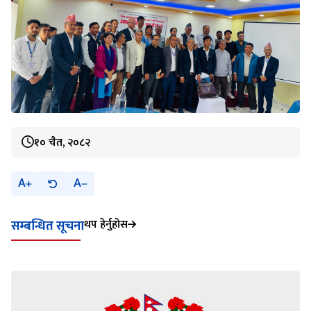
१० चैत, २०८२
A
A
थप हेर्नुहोस
सम्बन्धित सूचना