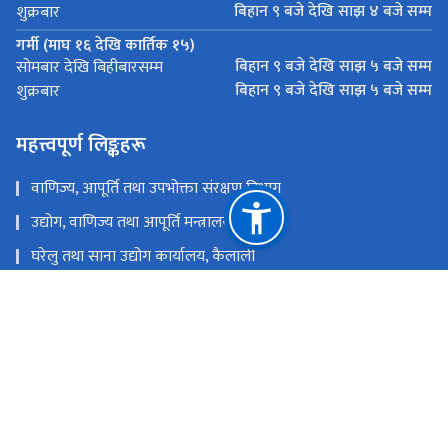
बिहान ९ बजे देखि साझ ४ बजे सम्म
शुक्रबार
गर्मी (माघ १६ देखि कार्तिक १५)
बिहान ९ बजे देखि साझ ५ बजे सम्म
सोमबार देखि बिहीबारसम्म
बिहान ९ बजे देखि साझ ५ बजे सम्म
शुक्रबार
महत्त्वपूर्ण लिङ्कहरू
वाणिज्य, आपूर्ति तथा उपभोक्ता संरक्षण विभाग​
उद्योग, वाणिज्य तथा आपूर्ति मन्त्रालय
घरेलु तथा साना उद्योग कार्यालय, कैलाली
जिल्ला प्रशासन कार्यालय, कैलाली
राष्ट्रिय प्राकृतिक स्रोत तथा वित्त आयोग
धनगढी-१, नैनादेवी चोक, कैलाली ।
dockailali7@gmail.com
टोल फ्री नं.
91524576