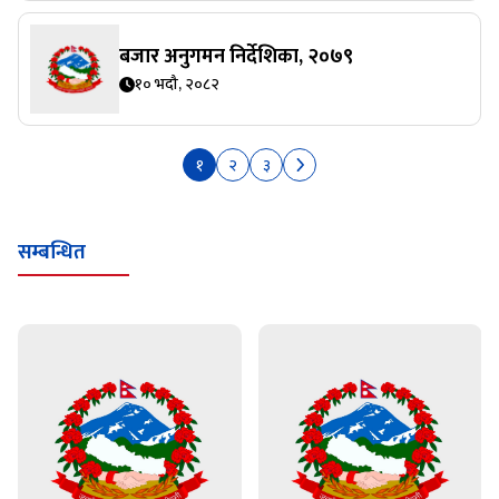
बजार अनुगमन निर्देशिका, २०७९
१० भदौ, २०८२
१
२
३
सम्बन्धित