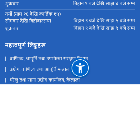
बिहान ९ बजे देखि साझ ४ बजे सम्म
शुक्रबार
गर्मी (माघ १६ देखि कार्तिक १५)
बिहान ९ बजे देखि साझ ५ बजे सम्म
सोमबार देखि बिहीबारसम्म
बिहान ९ बजे देखि साझ ५ बजे सम्म
शुक्रबार
महत्त्वपूर्ण लिङ्कहरू
वाणिज्य, आपूर्ति तथा उपभोक्ता संरक्षण विभाग​
उद्योग, वाणिज्य तथा आपूर्ति मन्त्रालय
घरेलु तथा साना उद्योग कार्यालय, कैलाली
जिल्ला प्रशासन कार्यालय, कैलाली
राष्ट्रिय प्राकृतिक स्रोत तथा वित्त आयोग
धनगढी-१, नैनादेवी चोक, कैलाली ।
dockailali7@gmail.com
टोल फ्री नं.
91524576