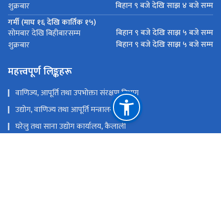
बिहान ९ बजे देखि साझ ४ बजे सम्म
शुक्रबार
गर्मी (माघ १६ देखि कार्तिक १५)
बिहान ९ बजे देखि साझ ५ बजे सम्म
सोमबार देखि बिहीबारसम्म
बिहान ९ बजे देखि साझ ५ बजे सम्म
शुक्रबार
महत्त्वपूर्ण लिङ्कहरू
वाणिज्य, आपूर्ति तथा उपभोक्ता संरक्षण विभाग​
उद्योग, वाणिज्य तथा आपूर्ति मन्त्रालय
घरेलु तथा साना उद्योग कार्यालय, कैलाली
जिल्ला प्रशासन कार्यालय, कैलाली
राष्ट्रिय प्राकृतिक स्रोत तथा वित्त आयोग
धनगढी-१, नैनादेवी चोक, कैलाली ।
dockailali7@gmail.com
टोल फ्री नं.
91524576