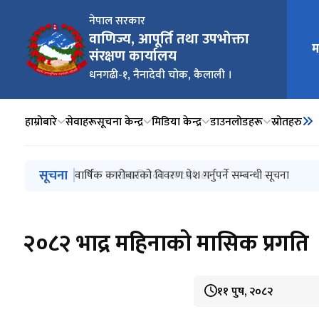
नेपाल सरकार
वाणिज्य, आपूर्ति तथा उपभोक्ता
म
मुख्य न
संरक्षण कार्यालय
धनगढी-१, नैनादेवी चोक, कैलाली ।
हाम्रोबारे
सेवाहरू
सूचना केन्द्र
मिडिया केन्द्र
डाउनलोडहरू
स्रोतहरु
मुख्य नेभिगेसनमा जानुहोस्
सूचना
उपभोक्ता सचेतना सामाग्री
वार्षिक कारोबारको विवरण पेश गर्नुपर्ने सम्बन्धी सूचना
वार्षिक प्रगति प्रतिवेदन २०८१/०८२
२०८२ भाद्र महिनाको मासिक प्रगति
११ पुष, २०८२