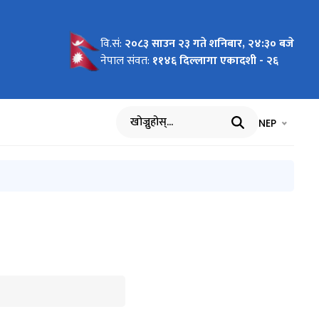
वि.सं:
२०८३ साउन २३ गते शनिबार, २४:३० बजे
खि असोज
नेपाल संवत:
११४६ दिल्लागा एकादशी - २६
भाषा चयन गर्नुह
भाषा प
NEP
खोज्नुहोस्