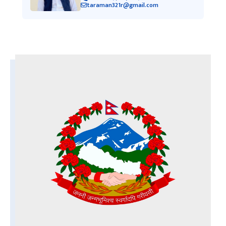
taraman321r@gmail.com