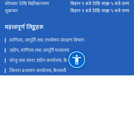
बिहान ९ बजे देखि साझ ५ बजे सम्म
सोमबार देखि बिहीबारसम्म
बिहान ९ बजे देखि साझ ५ बजे सम्म
शुक्रबार
महत्त्वपूर्ण लिङ्कहरू
वाणिज्य, आपूर्ति तथा उपभोक्ता संरक्षण विभाग​
उद्योग, वाणिज्य तथा आपूर्ति मन्त्रालय
घरेलु तथा साना उद्योग कार्यालय, कैलाली
जिल्ला प्रशासन कार्यालय, कैलाली
राष्ट्रिय प्राकृतिक स्रोत तथा वित्त आयोग
धनगढी-१, नैनादेवी चोक, कैलाली ।
dockailali7@gmail.com
टोल फ्री नं.
91524576