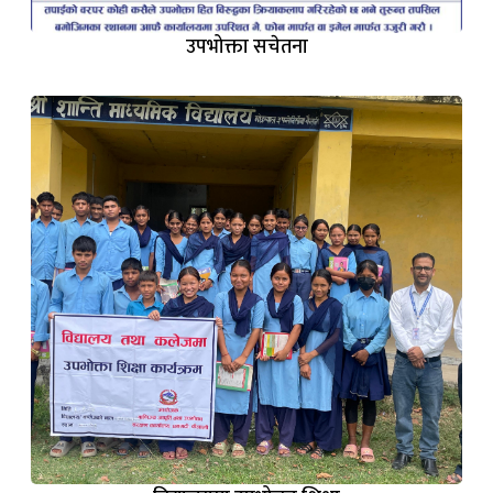
उपभोक्ता सचेतना